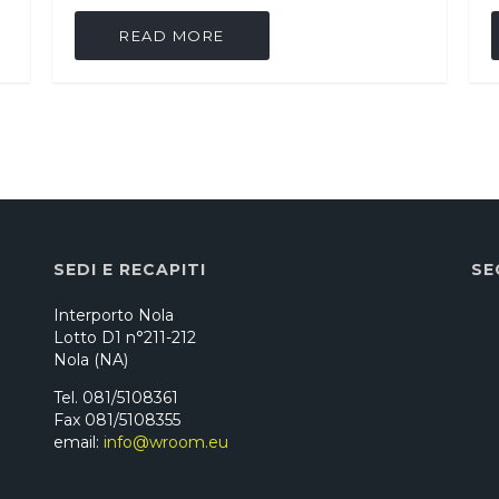
READ MORE
SEDI E RECAPITI
SE
Interporto Nola
Lotto D1 n°211-212
Nola (NA)
Tel. 081/5108361
Fax 081/5108355
email:
info@wroom.eu