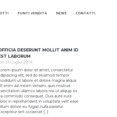
OTTI
PUNTI VENDITA
NEWS
CONTATTI
OFFICIA DESERUNT MOLLIT ANIM ID
EST LABORUM
On 31 Luglio 2014
Lorem ipsum dolor sit amet, consectetur
dipisicing elit, sed do eiusmod tempor
ncididunt ut labore et dolore magna aliqua.
Ut enim ad minim veniam, quis nostrud
xercitation ullamco laboris nisi ut aliquip ex
ea commodo consequat. Duis aute irure
olor in reprehenderit in voluptate velit esse
illum dolore eu fugiat nulla pariatur.
xcepteur sint occaecat […]