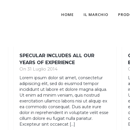
HOME
IL MARCHIO
PROD
SPECULAR INCLUDES ALL OUR
YEARS OF EXPERIENCE
On 31 Luglio 2014
Lorem ipsum dolor sit amet, consectetur
adipisicing elit, sed do eiusmod tempor
a
incididunt ut labore et dolore magna aliqua.
i
Ut enim ad minim veniam, quis nostrud
exercitation ullamco laboris nisi ut aliquip ex
e
ea commodo consequat. Duis aute irure
e
dolor in reprehenderit in voluptate velit esse
d
cillum dolore eu fugiat nulla pariatur.
c
Excepteur sint occaecat […]
E