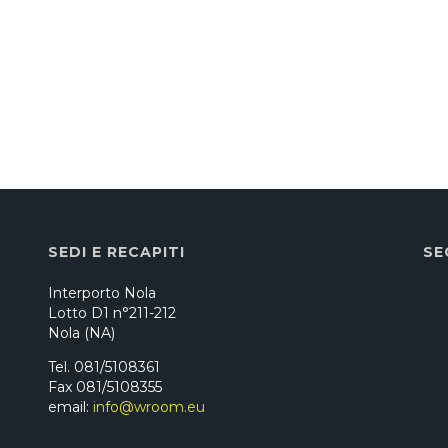
SEDI E RECAPITI
SE
Interporto Nola
Lotto D1 n°211-212
Nola (NA)
Tel. 081/5108361
Fax 081/5108355
email:
info@wroom.eu