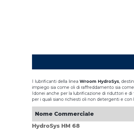
I lubrificanti della linea
Wroom HydroSys
, desti
impiego sia come oli di raffreddamento sia come 
Idonei anche per la lubrificazione di riduttori e d
per i quali siano richiesti oli non detergenti e co
Nome Commerciale
HydroSys HM 68