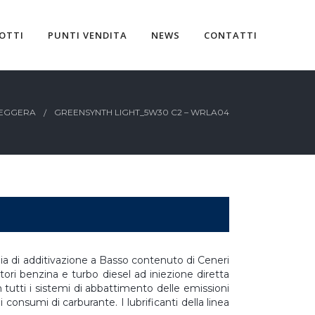
OTTI
PUNTI VENDITA
NEWS
CONTATTI
LEGGERA
GREENSYNTH LIGHT_5W30 C2 – WRLA04
gia di additivazione a Basso contenuto di Ceneri
ri benzina e turbo diesel ad iniezione diretta
utti i sistemi di abbattimento delle emissioni
onsumi di carburante. I lubrificanti della linea