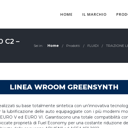
HOME
IL MARCHIO
PROD
 C2 –
Sei in:
Home
Prodotti
FLUIDI
TRAZIONE 
LINEA WROOM GREENSYNTH
realizzati su base totalmente sintetica con un’innovativa tecnolo
a lubrificazione delle auto equipaggiate con i più moderni moto
URO V ed EURO VI. Garantiscono una totale compatibilità con t
ccate proprietà di Fuel Economy per una costante riduzione dei c