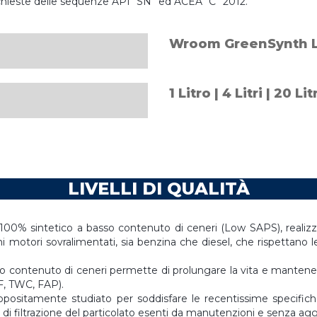
ichieste delle sequenze API “SN” ed ACEA “C” 2012.
Wroom GreenSynth L
1 Litro | 4 Litri | 20 Lit
LIVELLI DI QUALITÀ
100% sintetico a basso contenuto di ceneri (Low SAPS), realizzat
imi motori sovralimentati, sia benzina che diesel, che rispett
contenuto di ceneri permette di prolungare la vita e mantenere i
PF, TWC, FAP).
appositamente studiato per soddisfare le recentissime specifi
 di filtrazione del particolato esenti da manutenzioni e senza aggi