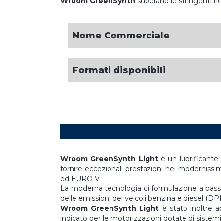
Wroom GreenSynth
superano le stringenti r
Nome Commerciale
Formati disponibili
Wroom GreenSynth Light
è un lubrificante 
fornire eccezionali prestazioni nei moderniss
ed EURO V.
La moderna tecnologia di formulazione a basso 
delle emissioni dei veicoli benzina e diesel (D
Wroom GreenSynth Light
è stato inoltre 
indicato per le motorizzazioni dotate di sistemi