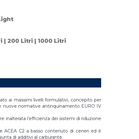
ight
ri | 200 Litri | 1000 Litri
o ai massimi livelli formulativi, concepito per
ano le nuove normative antinquinamento EURO IV
nalterata l’efficienza dei sistemi di riduzione
che ACEA C2 a basso contenuto di ceneri ed è
unta di additivi al carburante.