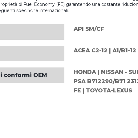
e proprietà di Fuel Economy (FE) garantendo una costante riduzio
guenti specifiche internazionali:
API SM/CF
ACEA C2-12 | A1/B1-12 
HONDA | NISSAN - SU
ati conformi OEM
PSA B712290/B71 2312
FE | TOYOTA-LEXUS