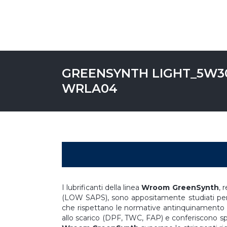
GREENSYNTH LIGHT_5W30
WRLA04
I lubrificanti della linea
Wroom GreenSynth
, 
(LOW SAPS), sono appositamente studiati per l
che rispettano le normative antinquinamento E
allo scarico (DPF, TWC, FAP) e conferiscono spi